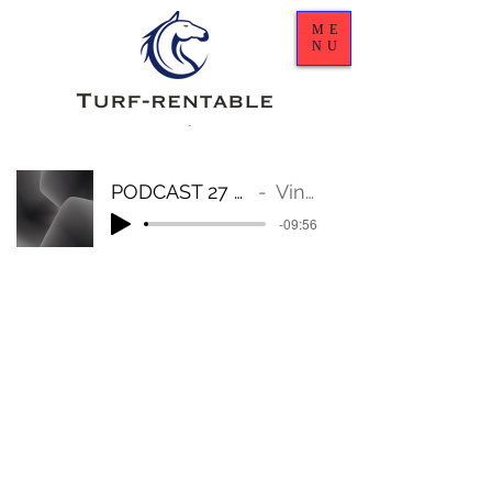
ME
NU
PODCAST 27 JUILLET
Vincent
-09:56