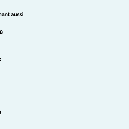
nant aussi
 8
2
8